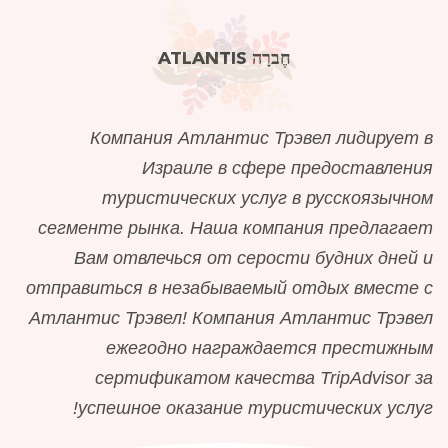
חֶברָה ATLANTIS
Компания Атлантис Трэвел лидирует в
Израиле в сфере предоставления
туристических услуг в русскоязычном
сегменте рынка. Наша компания предлагает
Вам отвлечься от серости будних дней и
отправиться в незабываемый отдых вместе с
Атлантис Трэвел! Компания Атлантис Трэвел
ежегодно награждается престижным
сертификатом качества TripAdvisor за
успешное оказание туристических услуг!