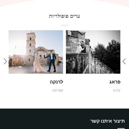
ערים פופולריות
פראג
לרנקה
טבי
צ'כיה
קפריסין
גאור
תיצור איתנו קשר