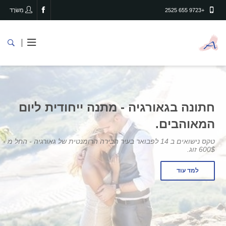
+9723 655 2525
מִשׂרָד
חתונה בגאורגיה - מתנה ייחודית ליום
המאוהבים.
טקס נישואים ב 14 לפבואר בעיר הבירה הרומנטית של גאורגיה - החל מ -
600$ זוג.
למד עוד