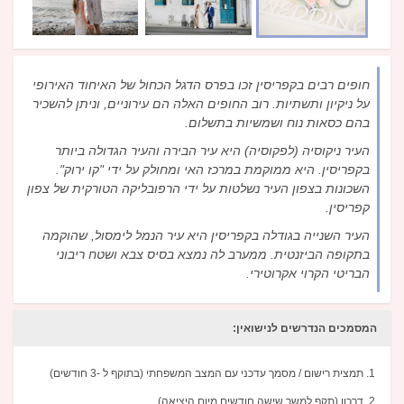
חופים רבים בקפריסין זכו בפרס הדגל הכחול של האיחוד האירופי
על ניקיון ותשתיות. רוב החופים האלה הם עירוניים, וניתן להשכיר
בהם כסאות נוח ושמשיות בתשלום.
העיר ניקוסיה (לפקוסיה) היא עיר הבירה והעיר הגדולה ביותר
בקפריסין. היא ממוקמת במרכז האי ומחולק על ידי "קו ירוק".
השכונות בצפון העיר נשלטות על ידי הרפובליקה הטורקית של צפון
קפריסין.
העיר השנייה בגודלה בקפריסין היא עיר הנמל לימסול, שהוקמה
בתקופה הביזנטית. ממערב לה נמצא בסיס צבא ושטח ריבוני
הבריטי הקרוי אקרוטירי.
המסמכים הנדרשים לנישואין:
תמצית רישום / מסמך עדכני עם המצב המשפחתי (בתוקף ל -3 חודשים)
דרכון (תקף למשך שישה חודשים מיום היציאה)