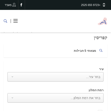
+9723 655 2525
מִשׂרָד
קפריסין
דף הבית
מדינות
קפריסין
מצאתי 5 חבילות
עִיר
רמת המלון