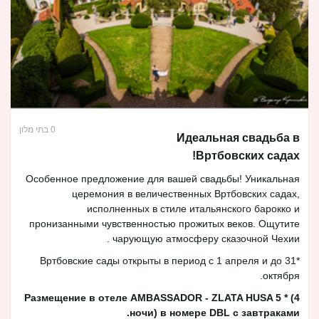
0 בתי מלון
Идеальная свадьба в
Вртбовских садах!
Особенное предложение для вашей свадьбы! Уникальная
церемония в величественных Вртбовских садах,
исполненных в стиле итальянского барокко и
пронизанными чувственностью прожитых веков. Ощутите
чарующую атмосферу сказочной Чехии .
*Вртбовские сады открыты в период с 1 апреля и до 31
октября.
Размещение в отеле AMBASSADOR - ZLATA HUSA 5 * (4
ночи) в номере DBL с завтраками.