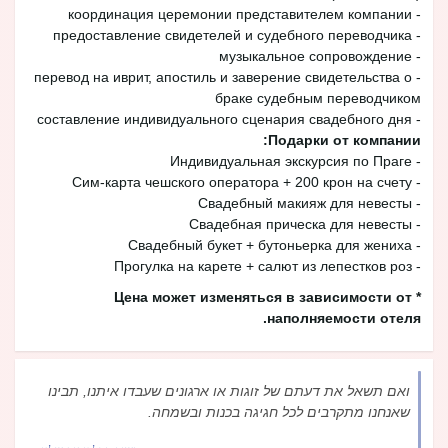
- координация церемонии представителем компании
- предоставление свидетелей и судебного переводчика
- музыкальное сопровождение
- перевод на иврит, апостиль и заверение свидетельства о
браке судебным переводчиком
- составление индивидуального сценария свадебного дня
Подарки от компании:
- Индивидуальная экскурсия по Праге
- Сим-карта чешского оператора + 200 крон на счету
- Свадебный макияж для невесты
- Свадебная прическа для невесты
- Свадебный букет + бутоньерка для жениха
- Прогулка на карете + салют из лепестков роз
* Цена может изменяться в зависимости от
наполняемости отеля.
ואם תשאל את דעתם של זוגות או ארגונים שעבדו איתנו, תבינו
שאנחנו מתקרבים לכל חגיגה בכנות ובשמחה.