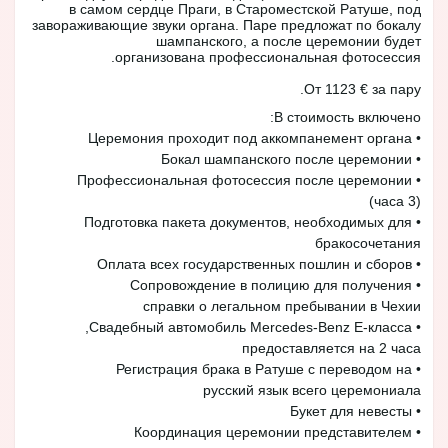
в самом сердце Праги, в Староместской Ратуше, под
завораживающие звуки органа. Паре предложат по бокалу
шампанского, а после церемонии будет
организована профессиональная фотосессия.
От 1123 € за пару.
В стоимость включено:
• Церемония проходит под аккомпанемент органа
• Бокал шампанского после церемонии
• Профессиональная фотосессия после церемонии
(3 часа)
• Подготовка пакета документов, необходимых для
бракосочетания
• Оплата всех государственных пошлин и сборов
• Сопровождение в полицию для получения
справки о легальном пребывании в Чехии
• Свадебный автомобиль Mercedes-Benz E-класса,
предоставляется на 2 часа
• Регистрация брака в Ратуше с переводом на
русский язык всего церемониала
• Букет для невесты
• Координация церемонии представителем