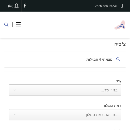
+9723 655 2525
מִשׂרָד
צ'כיה
דף הבית
מדינות
צ'כיה
מצאתי 4 חבילות
עִיר
רמת המלון