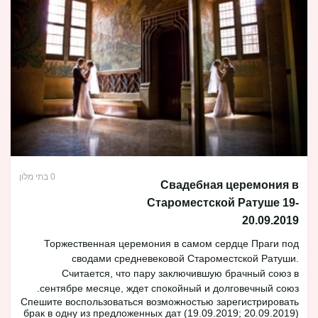
0 בתי מלון
Свадебная церемония в
Староместской Ратуше 19-
20.09.2019
Торжественная церемония в самом сердце Праги под
сводами средневековой Староместской Ратуши.
Считается, что пару заключившую брачный союз в
сентябре месяце, ждет спокойный и долговечный союз.
Спешите воспользоваться возможностью зарегистрировать
брак в одну из предложенных дат (19.09.2019; 20.09.2019)