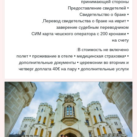
принимающей стороны
• Предоставление свидетелей
• Свидетельство о браке
• Перевод свидетельства о браке на иврит,
заверение судебным переводчиком
• СИМ карта чешского оператора с 200 кронами
на счету
В стоимость не включено:
• полет • проживание в отеле • медицинская страховка•
дополнительные документы • церемонии во вторник и
четверг доплата 40€ на пару • дополнительные услуги