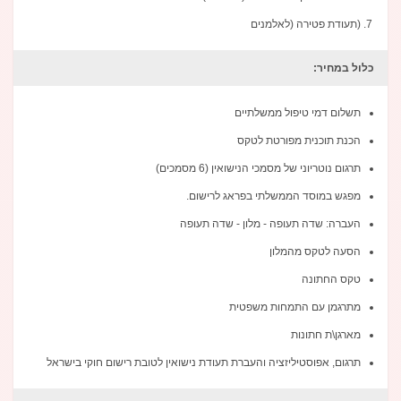
(תעודת פטירה (לאלמנים
כלול במחיר:
תשלום דמי טיפול ממשלתיים
הכנת תוכנית מפורטת לטקס
תרגום נוטריוני של מסמכי הנישואין (6 מסמכים)
מפגש במוסד הממשלתי בפראג לרישום.
העברה: שדה תעופה - מלון - שדה תעופה
הסעה לטקס מהמלון
טקס החתונה
מתרגמן עם התמחות משפטית
מארגן\ת חתונות
תרגום, אפוסטיליזציה והעברת תעודת נישואין לטובת רישום חוקי בישראל