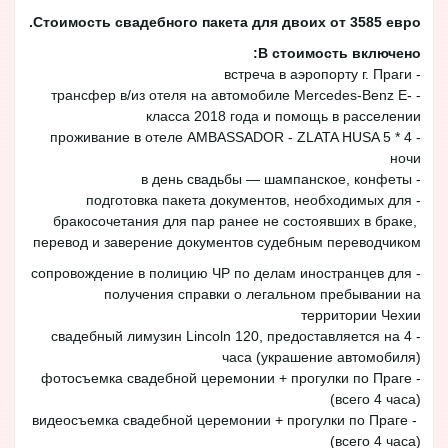
Стоимость свадебного пакета для двоих от 3585 евро.
В стоимость включено:
- встреча в аэропорту г. Праги
- трансфер в/из отеля на автомобиле Mercedes-Benz E-
класса 2018 года и помощь в расселении
- проживание в отеле AMBASSADOR - ZLATA HUSA 5 * 4
ночи
- в день свадьбы — шампанское, конфеты
- подготовка пакета документов, необходимых для
бракосочетания для пар ранее не состоявших в браке,
перевод и заверение документов судебным переводчиком
- сопровождение в полицию ЧР по делам иностранцев для
получения справки о легальном пребывании на
территории Чехии
- свадебный лимузин Lincoln 120, предоставляется на 4
часа (украшение автомобиля)
- фотосъемка свадебной церемонии + прогулки по Праге
(всего 4 часа)
- видеосъемка свадебной церемонии + прогулки по Праге
(всего 4 часа)