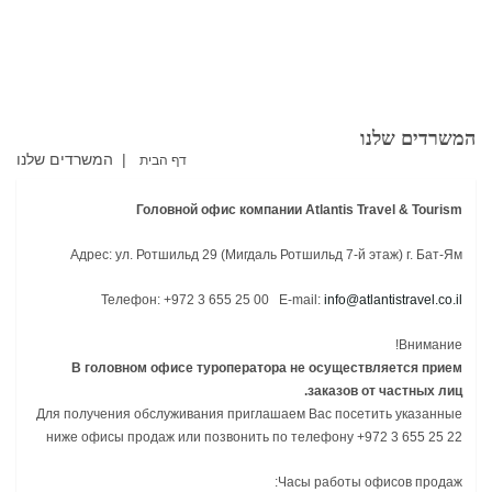
+9723 655 2525
המשרדים שלנו
ף הבית
Головно
Адрес: ул. Ротшил
Телефон: +97
В головном офис
Для получения обслужи
ниже офисы продаж ил