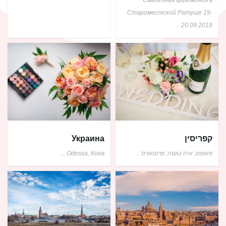
Староместской Ратуше 19-
...
20.09.2019
קפריסין
Украина
פאפוס, איה נאפה, פרוטארס
...
Odessa, Киев
...