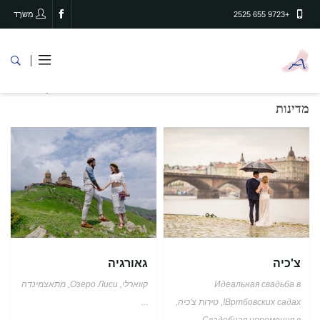
+9723 655 2525
מִשׂרָד
מדינות
דף הבית
מדינות
צ'כיה
גאורגיה
Идеальная свадьба в
קווארלי, Озеро Лиси, מתאצמינדה
Вртбовских садах!, טירות צ'כיה,
...
Свадебная церемония в