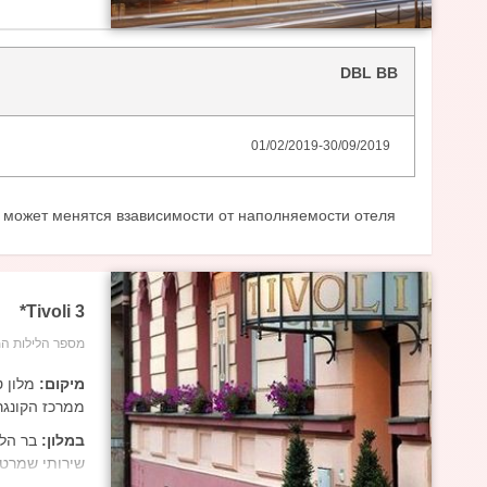
בחדרים:
החדרים יש:אינט
מיזוג אוויר, 
DBL BB
01/02/2019
-
30/09/2019
 может менятся взависимости от наполняемости отеля*
*
Tivoli
3
מספר הלילות המ
מיקום:
ממרכז הקונגר
במלון:
בר הלו
שירותי שמרטפ