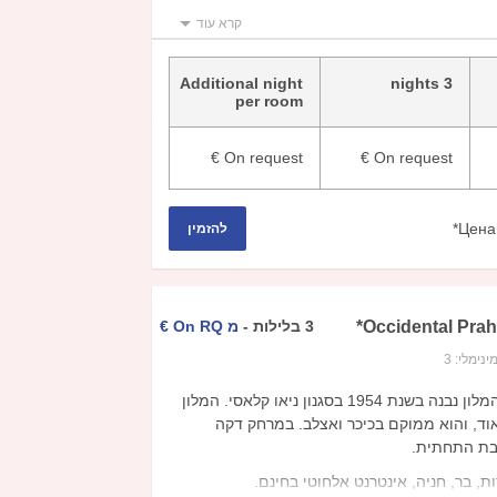
ן תאילנדי, חדר ישיבות.
קרא עוד
ת, כיור, לשירותים, מרפסת, טלוויזיה, מיזוג
מקרר.
Additional night
3 nights
per room
€
On request
€
On request
Цена
להזמין
*
Occidental Pra
3
בלילות
-
מ
On RQ
€
ינימלי:
3
בניין המלון נבנה בשנת 1954 בסגנון ניאו קלאסי. המלון
ד, והוא ממוקם בכיכר ואצלב. במרחק דקה
בת התחתית.
, בר, חניה, אינטרנט אלחוטי בחינם.