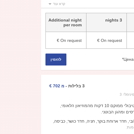
קרא עוד
חדרי הסופריור הם בעלי שטח של 25 מ"ר. בכל
רנט אלחוטי, טלוויזיה עם ערוצי לוויין, מיני בר,
חדר אמבטיה עם מייבש שיער.
Additional night
3 nights
per room
€
On request
€
On request
Цена
להזמין
3
בלילות
-
מ
702
€
ינימלי:
3
מלון טיבולי ממוקם 10 דקות מהמוזיאון הלאומי,
סים ומהגן הבוטני.
בי, חדר ארוחת בוקר, חניה, חדר כושר, כביסה,
ות.