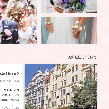
מלונות בפראג
ata Husa
5
מספר הלילות המ
מיקום:
המטרו מוסטק
במלון:
מסעדות