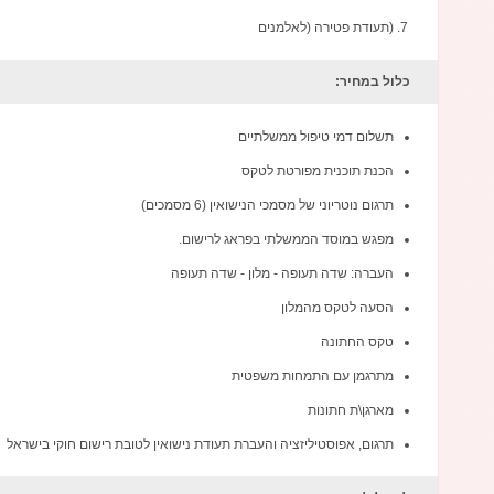
(תעודת פטירה (לאלמנים
כלול במחיר:
תשלום דמי טיפול ממשלתיים
הכנת תוכנית מפורטת לטקס
תרגום נוטריוני של מסמכי הנישואין (6 מסמכים)
מפגש במוסד הממשלתי בפראג לרישום.
העברה: שדה תעופה - מלון - שדה תעופה
הסעה לטקס מהמלון
טקס החתונה
מתרגמן עם התמחות משפטית
מארגן\ת חתונות
תרגום, אפוסטיליזציה והעברת תעודת נישואין לטובת רישום חוקי בישראל