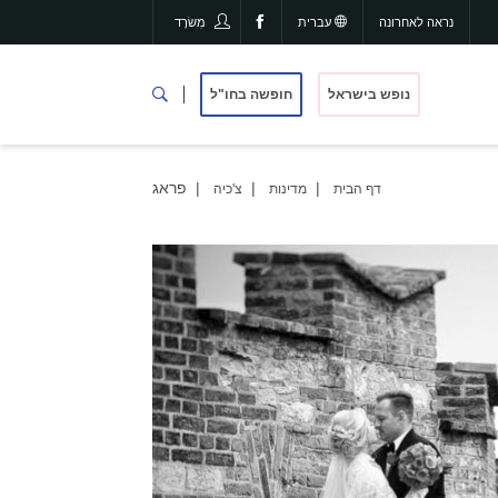
נראה לאחרונה
עברית
מִשׂרָד
נופש בישראל
חופשה בחו"ל
פראג
דף הבית
מדינות
צ'כיה