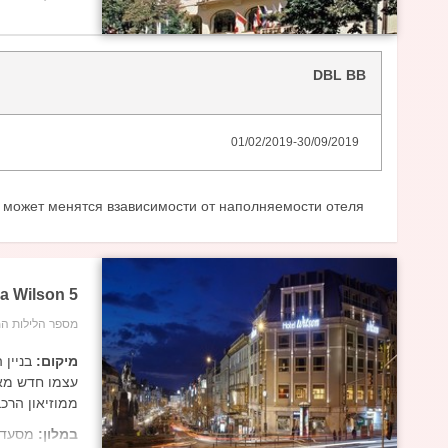
טיפולים בסגנו
בחדרים:
מקלח
אוויר, טלפון, 
DBL BB
01/02/2019
-
30/09/2019
 может менятся взависимости от наполняемости отеля*
ha Wilson
5
מספר הלילות המ
מיקום:
עצמו חדש מאו
ממוזיאון הרכ
במלון:
מסעדות