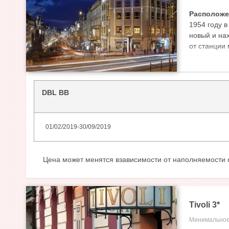
Расположе
1954 году в
новый и на
от станции
Инфрастру
бесплатный
Номера:
Но
DBL BB
всех номера
каналами; 
феном.
01/02/2019
-
30/09/2019
Цена может менятся взависимости от наполняемости 
Tivoli
3
*
Минимальное