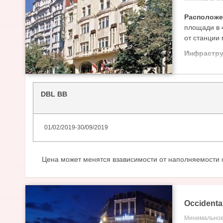
Располож
площади в 
от станции 
Инфрастру
WI FI, Thai
В номерах
кондиционе
DBL BB
01/02/2019
-
30/09/2019
Цена может менятся взависимости от наполняемости 
Occidenta
Минимальное