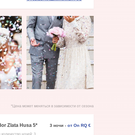
*Цена может меняться в зависимости от сезона
or Zlata Husa
5
*
3
ночи
-
от
On RQ
€
 количество ночей:
3