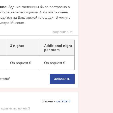
ние:
Здание гостиницы было построено в
 стиле неоклассицизма. Сам отель очень
ходится на Вацлавской площади. В минуте
 метро Museum.
ктура отеля:
Рестораны, бар, парковка,
подробнее
 WIFI.
мера Superior имеют площадь 25 кв.м. Во
3 nights
Additional night
х есть: Wi-Fi; ТВ со спутниковыми
per room
мини-бар; кондиционер; ванная комната с
On request
€
On request
€
отеля*
ЗАКАЗАТЬ
3
ночи
-
от
702
€
 количество ночей:
3