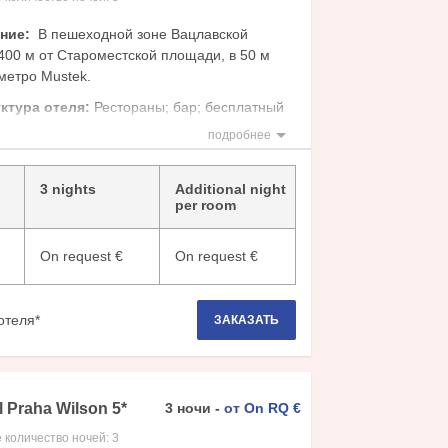
ение:
В пешеходной зоне Вацлавской
400 м от Староместской площади, в 50 м
метро Mustek.
ктура отеля:
Рестораны; бар; бесплатный
 & Wellness Club, конференц-зал.
подробнее
:
душ; туалет умывальник; балкон; ТВ,
р; телефон; холодильник.
3 nights
Additional night
per room
On request
€
On request
€
отеля*
ЗАКАЗАТЬ
l Praha Wilson
5
*
3
ночи
-
от
On RQ
€
 количество ночей:
3