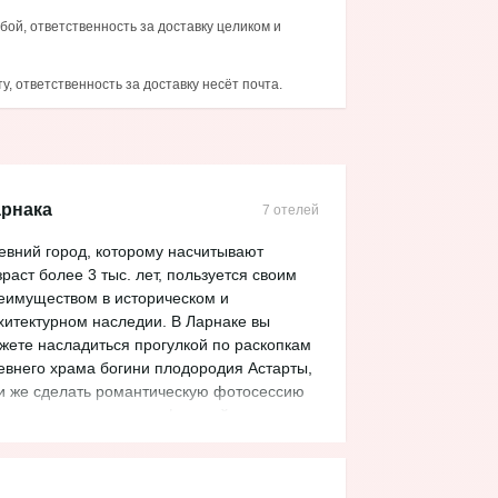
бой, ответственность за доставку целиком и
, ответственность за доставку несёт почта.
рнака
7 отелей
евний город, которому насчитывают
зраст более 3 тыс. лет, пользуется своим
еимуществом в историческом и
хитектурном наследии. В Лар
наке вы
жете насладиться прогулкой по раскопкам
евнего храма богини плодородия Астарты,
и же сделать романтическую фотосессию
еди остатков древнего финикийского
рода - Китиона. А вечерняя прогулка по
льмовой набережной с посещением
лоритных заведений не оставляет