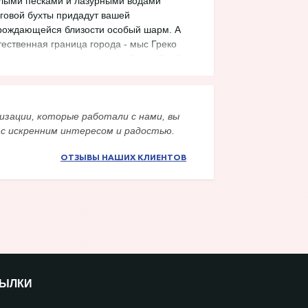
лыми песками и лазурными водами
говой бухты придадут вашей
рождающейся близости особый шарм. А
тественная граница города - мыс Греко
дет символом начала крепкой семейной
зни.
изации, которые работали с нами, вы
 с искренним интересом и радостью.
ОТЗЫВЫ НАШИХ КЛИЕНТОВ
ЫЛКИ