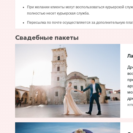
При желании клиенты могут воспользоваться курьерской служ
полностью несет курьерская служба.
Пересылка по почте осуществляется за дополнительную плату
Свадебные пакеты
Ла
Др
во
пр
ар
мо
др
ил
ср
го
па
ко