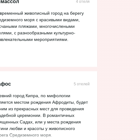
имассол
4 отеля
внодушными своих посетителей.
временный живописный город на берегу
едиземного моря с красивыми видами,
счаными пляжами, многочислеными
елями, с разнообразными культурно-
звлекательными мероприятиями.
афос
5 отелей
евний город Кипра, по мифологии
ляется местом рождения Афродиты, будет
ним из прекрасных мест для проведения
адебной церемонии. В романтичных
ященных Садах, или у места рождения
гини любви и красоты у живописного
рега Средиземного моря.