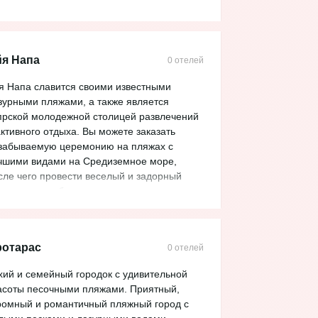
я Напа
0 отелей
я Напа славится своими известными
зурными пляжами, а также является
прской молодежной столицей развлечений
активного отдыха. Вы можете заказать
забываемую церемонию на пляжах с
чшими видами на Средиземное море,
сле чего провести веселый и задорный
дых в самом большом тематическом
вапарке Европы, посетить заведения на
бой вкус, провести свой вечер на ярких
скотеках, или встретить рассвет в открытом
ротарас
0 отелей
ре на "Черной жемчужине". Если вы хотите
лее уютно провести время, то можно
хий и семейный городок с удивительной
ехать на тихие бархатные пляжи Айя Напы,
асоты песочными пляжами. Приятный,
е можно вдоволь насладиться жарким
ромный и романтичный пляжный город с
лнцем и прохладными морскими волнами.