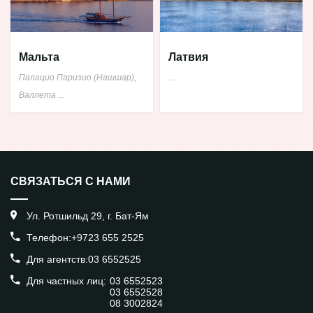
Мальта
Латвия
Палацио Паризио (Нашшар),
...
Валлета
...
СВЯЗАТЬСЯ С НАМИ
Ул. Ротшильд 29, г. Бат-Ям
Телефон:
+9723 655 2525
Для агентств:
03 6552525
Для частных лиц:
03 6552523
03 6552528
08 3002824