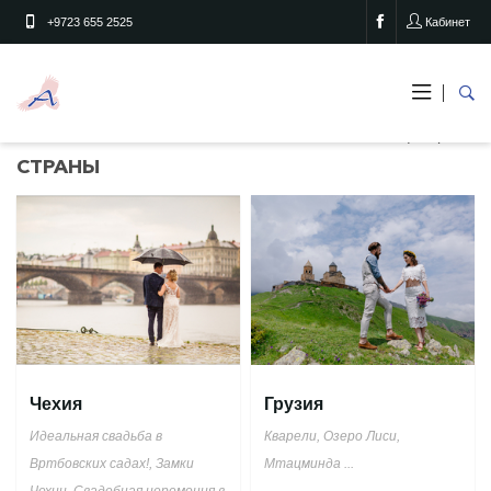
+9723 655 2525
Кабинет
Страны
Главная
СТРАНЫ
Чехия
Грузия
Идеальная свадьба в
Кварели, Озеро Лиси,
Вртбовских садах!, Замки
Мтацминда
...
Чехии, Свадебная церемония в