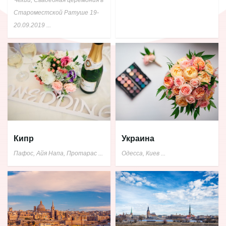
Староместской Ратуше 19-
20.09.2019
...
Кипр
Украина
Пафос, Айя Напа, Протарас
...
Одесса, Киев
...