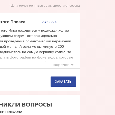
*Цена может меняться в зависимости от сезона
того Элиаса
от 985
€
ятого Ильи находиться у подножья холма
рующим садом, которая идеально
ля проведения романтической церемонии
шей мечты. А если же вы минуете 200
 подниметесь на самую вершину холма, то
елать фотографии на фоне видов, которые
ют каждого своего гостя. Ну а самое
подробнее
 можно загадать свое заветное желание,
 применено сбудется и принесет вам
частья.
ЗАКАЗАТЬ
ЗНИКЛИ ВОПРОСЫ
ЕР ТЕЛЕФОНА