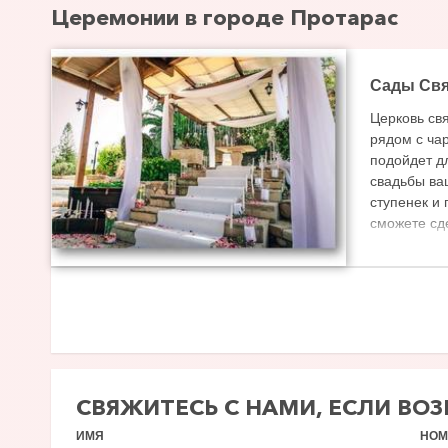
Церемонии в городе Протарас
Сады Свя
Церковь св
рядом с ча
подойдет д
свадьбы ва
ступенек и
сможете сд
заворажива
главное тут
которое не
огромное с
СВЯЖИТЕСЬ С НАМИ, ЕСЛИ ВО
ИМЯ
НОМ