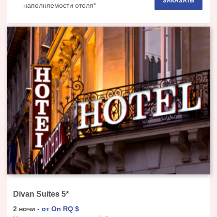
ЗАКАЗАТЬ
наполняемости отеля*
Divan Suites
5
*
2
ночи
-
от
On RQ
$