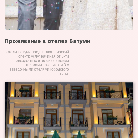
Проживание в отелях Батуми
Отели Батуми предлагают широкий
спектр услуг начиная от 5-ти
звездочных отелей со своими
пляжами заканчивая 3-х
звездочными отелями городского
типа.