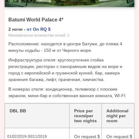
Batumi World Palace
4
*
2
ночи
-
от
On RQ
$
Минимальное количество ночей:
2
Расположение: находится в центре Батуми, до пляжа 4
минуты ходьбы - 150 м от Черного моря.
Инфраструктура отеля: круглосуточная стойка
регистрации, ресторан с панорамным видом на море и
город с европейской и грузинской кухней, бар, камера
хранения багажа, лифт, прачечная, химчистка.
В номерах отеля: кондиционер, телевизор с плоским
экраном, мини-бар и собственная ванная комната, WI-FI.
DBL BB
Price per
Additional
room/per
night per
two nights
room
On request
$
On request
$
01/02/2019
-
30/11/2019