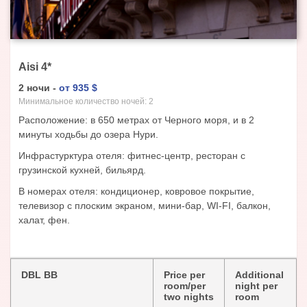
Aisi
4
*
2
ночи
-
от
935
$
Минимальное количество ночей:
2
Расположение: в 650 метрах от Черного моря, и в 2
минуты ходьбы до озера Нури.
Инфрастурктура отеля: фитнес-центр, ресторан с
грузинской кухней, бильярд.
В номерах отеля: кондиционер, ковровое покрытие,
телевизор с плоским экраном, мини-бар, WI-FI, балкон,
халат, фен.
DBL BB
Price per
Additional
room/per
night per
two nights
room