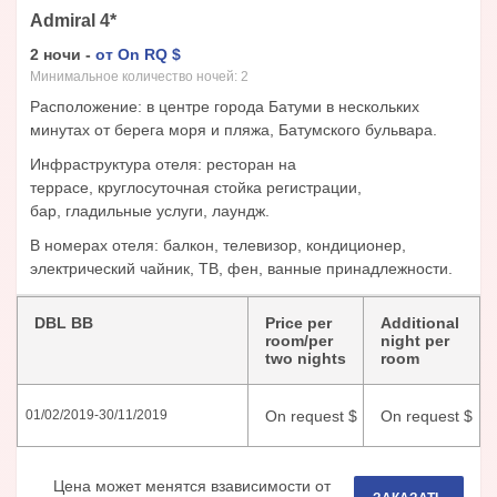
Admiral
4
*
2
ночи
-
от
On RQ
$
Минимальное количество ночей:
2
Расположение: в центре города Батуми в нескольких
минутах от берега моря и пляжа, Батумского бульвара.
Инфраструктура отеля: ресторан на
террасе, круглосуточная стойка регистрации,
бар, гладильные услуги, лаундж.
В номерах отеля: балкон, телевизор, кондиционер,
электрический чайник, ТВ, фен, ванные принадлежности.
DBL BB
Price per
Additional
room/per
night per
two nights
room
On request
$
On request
$
01/02/2019
-
30/11/2019
Цена может менятся взависимости от