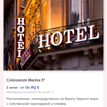
Colosseum Marina
5
*
2
ночи
-
от
On RQ
$
Минимальное количество ночей:
2
Расположение: непосредственно на берегу Черного моря,
с собственной територрией и пляжем.