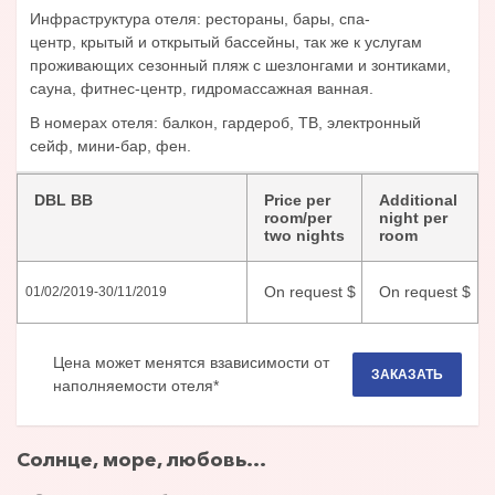
Инфраструктура отеля: рестораны, бары, спа-
центр, крытый и открытый бассейны, так же к услугам
проживающих сезонный пляж с шезлонгами и зонтиками,
сауна, фитнес-центр, гидромассажная ванная.
В номерах отеля: балкон, гардероб, ТВ, электронный
сейф, мини-бар, фен.
DBL BB
Price per
Additional
room/per
night per
two nights
room
On request
$
On request
$
01/02/2019
-
30/11/2019
Цена может менятся взависимости от
ЗАКАЗАТЬ
наполняемости отеля*
Солнце, море, любовь...