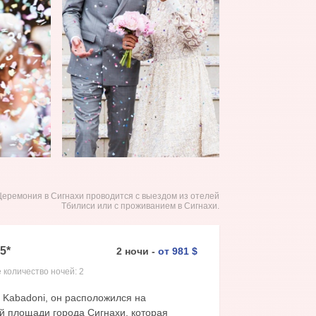
Церемония в Сигнахи проводится с выездом из отелей
Тбилиси или с проживанием в Сигнахи.
5
*
2
ночи
-
от
981
$
 количество ночей:
2
ь Kabadoni, он расположился на
й площади города Сигнахи, которая