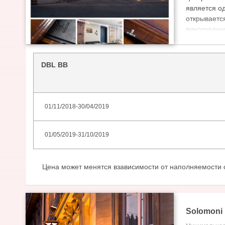
является о
открываетс
виноградни
Инфраструк
бассейн, фи
DBL BB
В номерах 
комната с 
тапочки, сп
бар.
01/11/2018
-
30/04/2019
01/05/2019
-
31/10/2019
Цена может менятся взависимости от наполняемости 
Solomoni