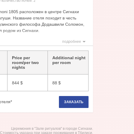
 количество ночей:
2
moni 1805 расположен в центре Сигнахи
туши. Название отеля походит в честь
рузинского философа Додашвили Соломон,
л родом из Сигнахи.
тура отеля: ресторан, летнее кафе -
подробнее
радиционный грузинский винный погреб, зал
Price per
Additional night
отеля: телефон, мини-бар, сейф, фен,
room/per two
per room
nights
 ТВ, Wi-Fi.
844
$
88
$
отеля*
ЗАКАЗАТЬ
Церемония в "Зале ритуалов" в городе Сигнахи.
*Стоимость указана при заказе проживания в Тбилиси.