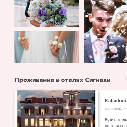
Проживание в отелях Сигнахи
Kabadoni
Минимальное
Бутик-отел
центрально