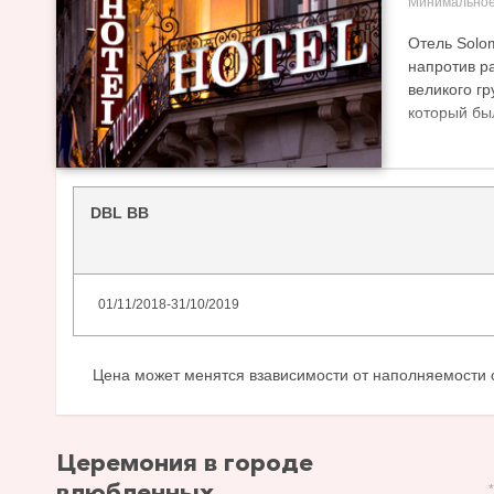
Минимальное
Отель Solo
напротив ра
великого г
который бы
Инфраструк
терраса, т
заседаний.
DBL BB
В номерах 
спутниковое
01/11/2018
-
31/10/2019
Цена может менятся взависимости от наполняемости 
Церемония в городе
влюбленных