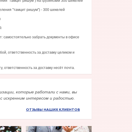
ения "тамцит ришум") на грузинский 300 шекелей
еления "тамцит ришум") - 300 шекелей
)
й
т: самостоятельно забрать документы в офисе
бой, ответственность за доставку целиком и
, ответственность за доставку несёт почта.
изации, которые работали с нами, вы
 с искренним интересом и радостью.
ОТЗЫВЫ НАШИХ КЛИЕНТОВ