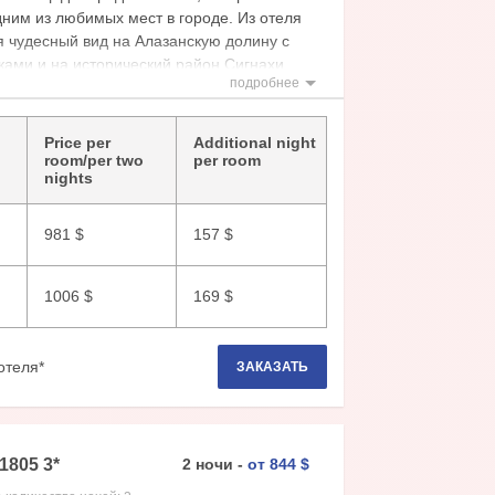
дним из любимых мест в городе. Из отеля
я чудесный вид на Алазанскую долину с
ками и на исторический район Сигнахи.
подробнее
тура отеля: рестораны, винный зал,
тнес-зал, сауна, косметология и массажи.
Price per
Additional night
отеля: кондиционер, рабочий стол, ванная
room/per two
per room
nights
туалетными принадлежностями, фен, халат,
утниковое ТВ, телефон, Wi-Fi, сейф, мини-
981
$
157
$
1006
$
169
$
отеля*
ЗАКАЗАТЬ
 1805
3
*
2
ночи
-
от
844
$