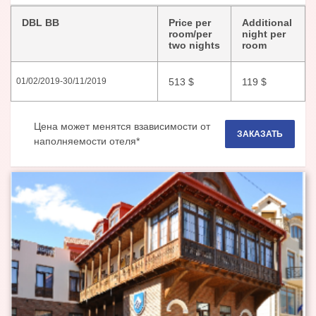
DBL BB
Price per
Additional
room/per
night per
two nights
room
513
$
119
$
01/02/2019
-
30/11/2019
Цена может менятся взависимости от
ЗАКАЗАТЬ
наполняемости отеля*