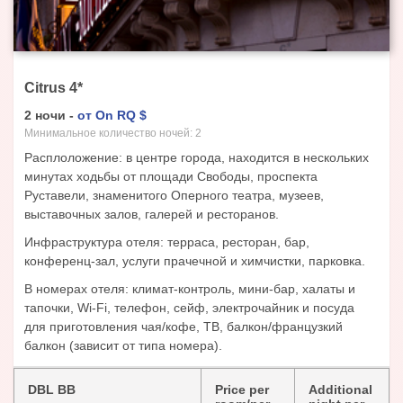
Citrus
4
*
2
ночи
-
от
On RQ
$
Минимальное количество ночей:
2
Расплоложение: в центре города, находится в нескольких
минутах ходьбы от площади Свободы, проспекта
Руставели, знаменитого Оперного театра, музеев,
выставочных залов, галерей и ресторанов.
Инфраструктура отеля: терраса, ресторан, бар,
конференц-зал, услуги прачечной и химчистки, парковка.
В номерах отеля: климат-контроль, мини-бар, халаты и
тапочки, Wi-Fi, телефон, сейф, электрочайник и посуда
для приготовления чая/кофе, ТВ, балкон/французкий
балкон (зависит от типа номера).
DBL BB
Price per
Additional