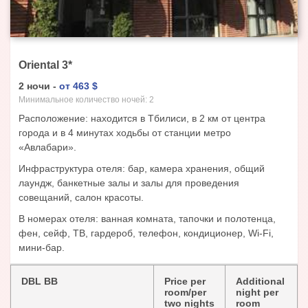
Oriental
3
*
2
ночи
-
от
463
$
Минимальное количество ночей:
2
Расположение: находится в Тбилиси, в 2 км от центра
города и в 4 минутах ходьбы от станции метро
«Авлабари».
Инфраструктура отеля: бар, камера хранения, общий
лаундж, банкетные залы и залы для проведения
совещаний, салон красоты.
В номерах отеля: ванная комната, тапочки и полотенца,
фен, сейф, ТВ, гардероб, телефон, кондиционер, Wi-Fi,
мини-бар.
DBL BB
Price per
Additional
room/per
night per
two nights
room