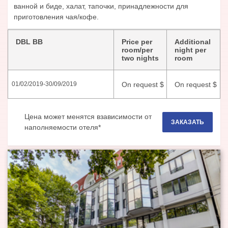
ванной и биде, халат, тапочки, принадлежности для
приготовления чая/кофе.
DBL BB
Price per
Additional
room/per
night per
two nights
room
On request
$
On request
$
01/02/2019
-
30/09/2019
Цена может менятся взависимости от
ЗАКАЗАТЬ
наполняемости отеля*