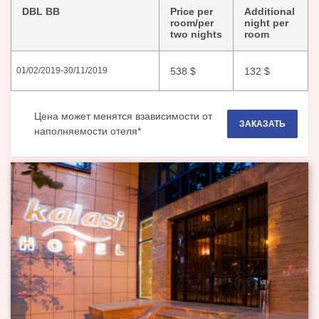
DBL BB
Price per
Additional
room/per
night per
two nights
room
538
$
132
$
01/02/2019
-
30/11/2019
Цена может менятся взависимости от
ЗАКАЗАТЬ
наполняемости отеля*