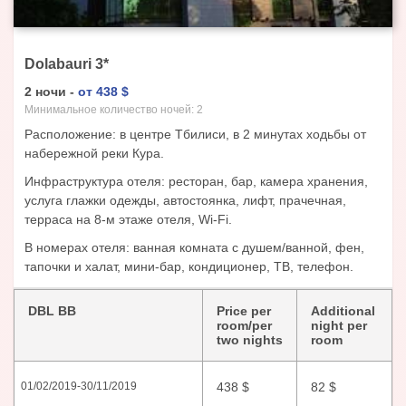
Dolabauri
3
*
2
ночи
-
от
438
$
Минимальное количество ночей:
2
Расположение: в центре Тбилиси, в 2 минутах ходьбы от
набережной реки Кура.
Инфраструктура отеля: ресторан, бар, камера хранения,
услуга глажки одежды, автостоянка, лифт, прачечная,
терраса на 8-м этаже отеля, Wi-Fi.
В номерах отеля: ванная комната с душем/ванной, фен,
тапочки и халат, мини-бар, кондиционер, ТВ, телефон.
DBL BB
Price per
Additional
room/per
night per
two nights
room
438
$
82
$
01/02/2019
-
30/11/2019