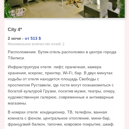
City
4
*
2
ночи
-
от
513
$
Минимальное количество ночей:
2
Расположение: Бутик-отель расположен в центре города
Тбилиси.
Инфраструктура отеля: лифт, прачечная, камера
хранения, ксерокс, принтер, Wi-Fi, бар. В двух минутах
ходьбы от отеля находится площадь Свободы с
проспектом Руставели, где гости могут познакомиться с
богатой культурой Грузии, посетив музеи, театры, оперу,
художественную галерею, современные и антикварные
магазины.
В номрах отеля: кондиционер, ТВ, телефон, ванная
комната с феном, центральное отопление, мини-бар,
французкий балкон, тапочки, ковровое покрытие, шкаф.