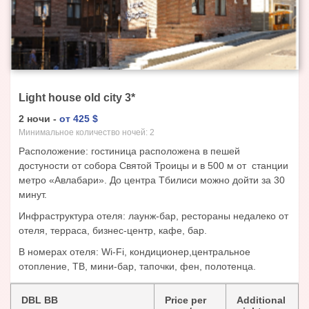
Light house old city
3
*
2
ночи
-
от
425
$
Минимальное количество ночей:
2
Расположение: гостиница расположена в пешей
достуности от собора Святой Троицы и в 500 м от станции
метро «Авлабари». До центра Тбилиси можно дойти за 30
минут.
Инфраструктура отеля: лаунж-бар, рестораны недалеко от
отеля, терраса, бизнес-центр, кафе, бар.
В номерах отеля: Wi-Fi, кондиционер,центральное
отопление, ТВ, мини-бар, тапочки, фен, полотенца.
DBL BB
Price per
Additional