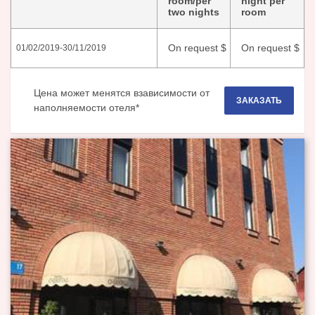
room/per
night per
two nights
room
On request
$
On request
$
01/02/2019
-
30/11/2019
Цена может менятся взависимости от
ЗАКАЗАТЬ
наполняемости отеля*