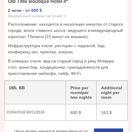
Old Tiflis Boutique Hotel
4
*
2
ночи
-
от
600
$
Минимальное количество ночей:
2
Расположение: находится в нескольких минутах от старого
города, возле главного шоссе, ведущего в международный
аэропорт Тбилиси (15 минут на машине).
Инфраструктура отеля: ресторан с террасой, бар,
конференц-зал, принтер, ксерокс.
В номерах отеля: вид на старый город и реку Мтквари,
стол, мини-бар, кондиционер, принадлежности для
приготовления чая/кофе, сейф, Wi-Fi.
DBL BB
Price per
Additional
room/per
night per
two nights
room
600
$
163
$
01/04/2018
-
30/11/2018
Цена может менятся взависимости от