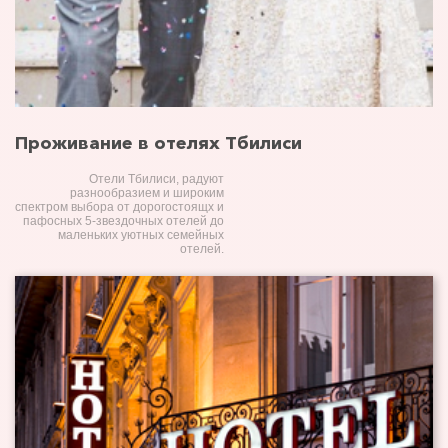
Проживание в отелях Тбилиси
Отели Тбилиси, радуют
разнообразием и широким
спектром выбора от дорогостоящх и
пафосных 5-звездочных отелей до
маленьких уютных семейных
отелей.